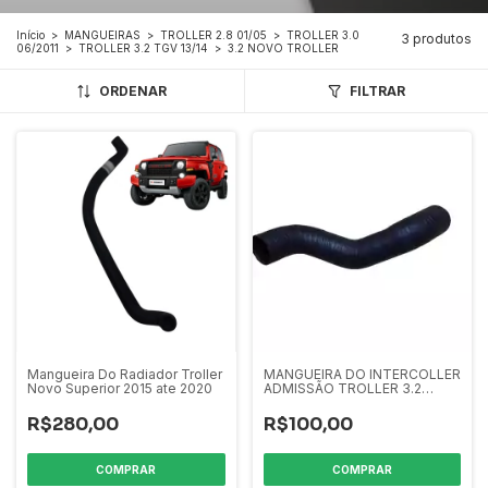
Início
>
MANGUEIRAS
>
TROLLER 2.8 01/05
>
TROLLER 3.0
3 produtos
06/2011
>
TROLLER 3.2 TGV 13/14
>
3.2 NOVO TROLLER
ORDENAR
FILTRAR
Mangueira Do Radiador Troller
MANGUEIRA DO INTERCOLLER
Novo Superior 2015 ate 2020
ADMISSÃO TROLLER 3.2
NOVO 15/17
R$280,00
R$100,00