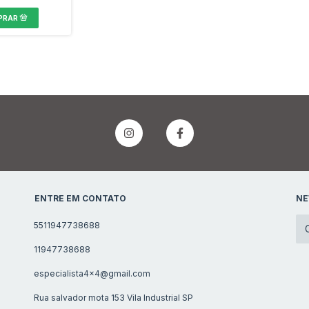
ENTRE EM CONTATO
NE
5511947738688
11947738688
especialista4x4@gmail.com
Rua salvador mota 153 Vila Industrial SP