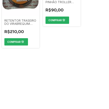
PINHÃO TROLLER
NOVO 2015/
DIANTEIRO
R$90,00
RETENTOR TRASEIRO
DO VIRABREQUIM
TROLLER NOVO 02
ATE 2022
R$210,00