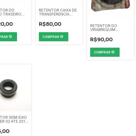
TOR DO
RETENTOR CAIXA DE
O TRASEIRO
TRANSFERENCIA
ER 02 ATE 2022
TROLLER NOVO O2
ATE 22
20,00
R$80,00
RETENTOR DO
VIRABREQUIM
DIANTEIRO TROLLER
NOVO 15 ATE 2022
R$90,00
TOR SEMI EIXO
ER 02 ATE 2014
EIRO
5,00