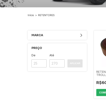
Início
>
RETENTORES
MARCA
PREÇO
De
Até
APLICAR
RETEN
TROLL
VITON
R$6