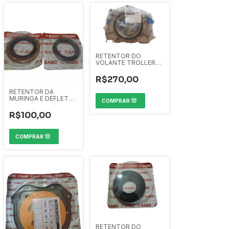
RETENTOR DO
VOLANTE TROLLER
3.0 MWM
R$270,00
RETENTOR DA
MURINGA E DEFLETOR
DO CAMBIO 02/14
SABO
R$100,00
RETENTOR DO