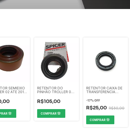
TOR SEMIEIXO
RETENTOR DO
RETENTOR CAIXA DE
ER 02 ATE 2014
PINHÃO TROLLER 02
TRANSFERENCIA
ATE 2014 SPICER
TROLLER 02 ATE 2014
0,00
R$105,00
-
17
%
OFF
R$25,00
R$30,00