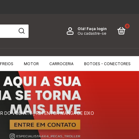
0
Olá!
Faça login
Ou cadastre-se
FREIOS
MOTOR
CARROCERIA
BOTOES - CONECTORES
R DO VOLANTE , RETENTOR MANGA DE EIXO