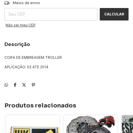
ALTERAR CEP
Entregas para o CEP:
Meios de envio
CALCULAR
Não sei meu CEP
Descrição
COIFA DE EMBREAGEM TROLLER
APLICAÇÃO: 02 ATE 2014
Produtos relacionados