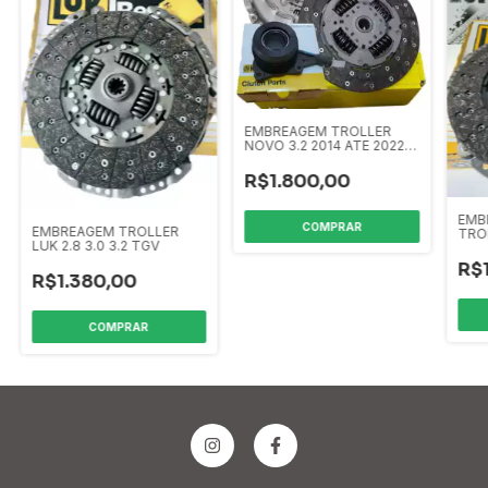
EMBREAGEM TROLLER
NOVO 3.2 2014 ATE 2022
LUK C/ ATUADOR
R$1.800,00
EMB
EMBREAGEM TROLLER
TROL
LUK 2.8 3.0 3.2 TGV
LUK
R$
R$1.380,00