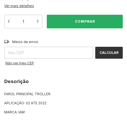
Ver mais detalhes
ALTERAR CEP
Entregas para o CEP:
Meios de envio
CALCULAR
Não sei meu CEP
Descrição
FAROL PRINCIPAL TROLLER
APLICAÇÃO: 02 ATE 2022
MARCA: IAM