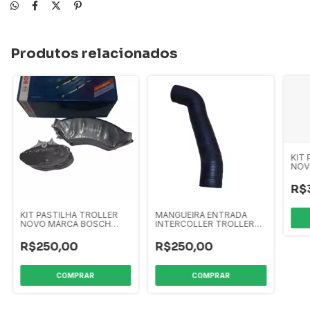
Produtos relacionados
KIT
NOV
2015/
R$
KIT PASTILHA TROLLER
MANGUEIRA ENTRADA
NOVO MARCA BOSCH
INTERCOLLER TROLLER
2015/...
3.2 2015 ...
R$250,00
R$250,00