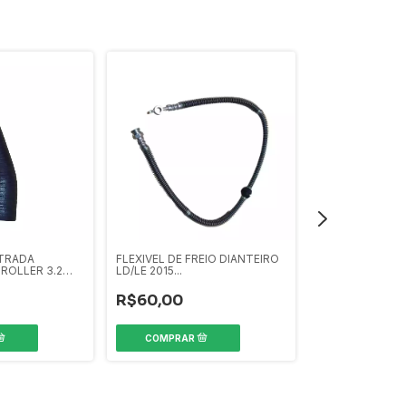
KIT PASTILHA 
MARCA FRASLE 20
R$380,00
TRADA
FLEXIVEL DE FREIO DIANTEIRO
ROLLER 3.2
LD/LE 2015...
R$60,00