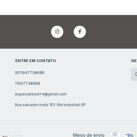
ENTRE EM CONTATO
NE
5511947738688
11947738688
especialista4x4@gmail.com
Rua salvador mota 153 Vila Industrial SP
Meios de envio