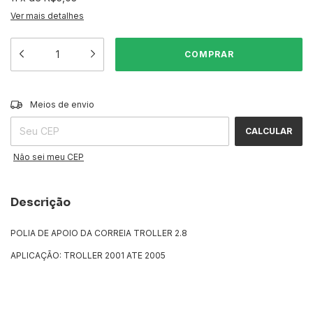
Ver mais detalhes
ALTERAR CEP
Entregas para o CEP:
Meios de envio
CALCULAR
Não sei meu CEP
Descrição
POLIA DE APOIO DA CORREIA TROLLER 2.8
APLICAÇÃO: TROLLER 2001 ATE 2005