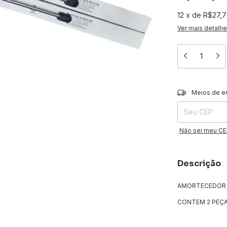
12
x
de
R$27,
Ver mais detalh
Entregas para o 
Meios de e
Não sei meu C
Descrição
AMORTECEDOR D
CONTEM 2 PEÇ