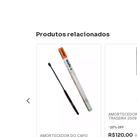
Produtos relacionados
ler 2015/2021
AMORTECEDOR
Original
TRASEIRA 2009
COFAP
0
-
20
%
OFF
R$120,00
AMORTECEDOR DO CAPO