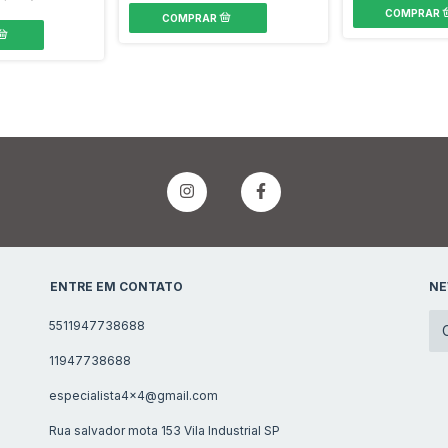
ENTRE EM CONTATO
NE
5511947738688
11947738688
especialista4x4@gmail.com
Rua salvador mota 153 Vila Industrial SP