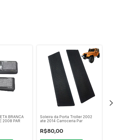
SETA BRANCA
Soleira da Porta Troller 2002
LANTERNA DO P
E 2008 PAR
ate 2014 Carroceria Par
TROLLER 02 AT
R$80,00
R$50,00