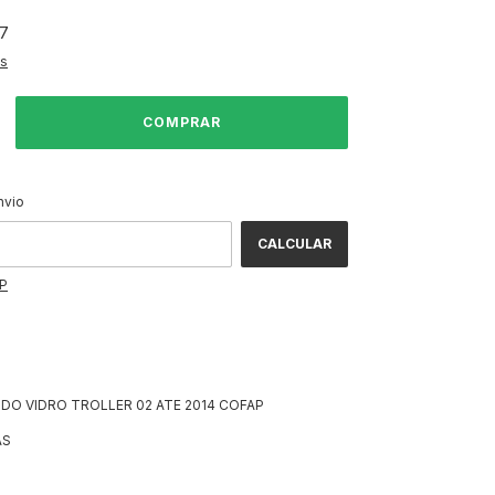
77
es
ALTERAR CEP
CEP:
nvio
CALCULAR
EP
O VIDRO TROLLER 02 ATE 2014 COFAP
AS