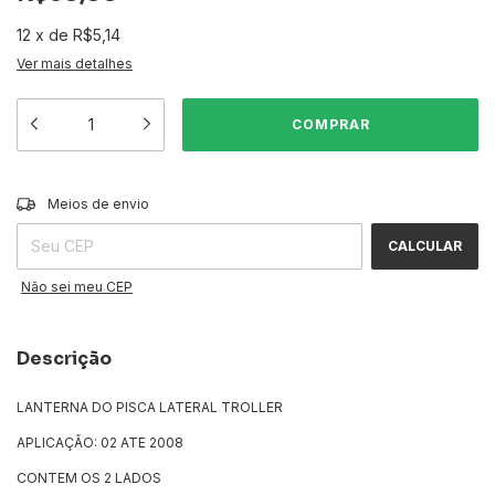
12
x
de
R$5,14
Ver mais detalhes
ALTERAR CEP
Entregas para o CEP:
Meios de envio
CALCULAR
Não sei meu CEP
Descrição
LANTERNA DO PISCA LATERAL TROLLER
APLICAÇÃO: 02 ATE 2008
CONTEM OS 2 LADOS