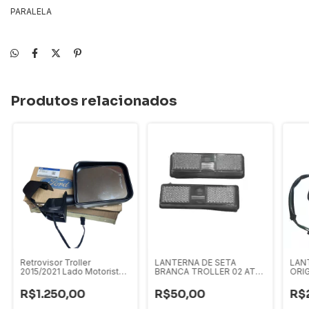
PARALELA
Produtos relacionados
Retrovisor Troller
LANTERNA DE SETA
LAN
2015/2021 Lado Motorista
BRANCA TROLLER 02 ATE
ORIG
Original
2008 PAR
200
R$1.250,00
R$50,00
R$